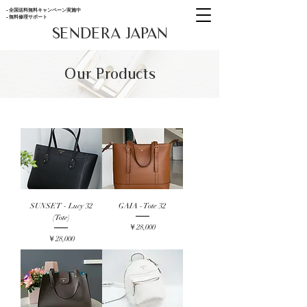
- 全国送料無料キャンペーン実施中
- 無料修理サポート
SENDERA JAPAN
Our Products
SUNSET - Lucy 32
GAIA - Tote 32
(Tote)
価格
￥28,000
価格
￥28,000