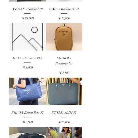
VEGAN - Satchel 29
GAIA - Backpack 21
価格
価格
￥24,000
￥14,800
GAIA - Camera 19.5
CHARM -
Rectangular
価格
￥8,000
価格
￥2,800
SILVIA Beach Tote 37
STYLE SLIM 37
価格
価格
￥2,800
￥28,000